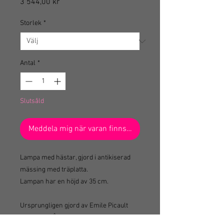
Pris
3 544,00 kr
Storlek
*
Antal
*
Slutsåld
Meddela mig när varan finns i lager
Lampa med hästar, gjord i antikiserad
mässing med träplatta.
Lampan har en höjd av 35 cm.
Ursprungligen gjord av Emile Picault
och heter ”Être une sœur" – Som en